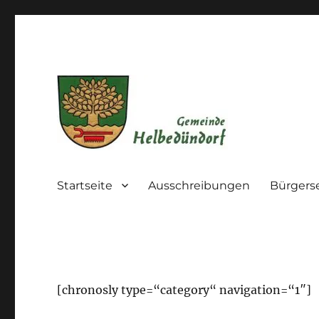
Die Gemeinde im westlichen Kyffhäuserkreis
Gemeinde Helbedündorf
Startseite
Ausschreibungen
Bürgers
[chronosly type=“category“ navigation=“1″]