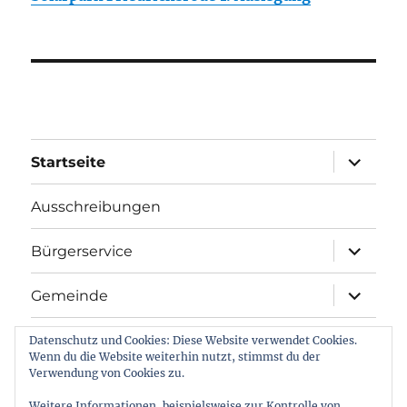
Unterme
Startseite
öffnen
Ausschreibungen
Unterme
Bürgerservice
öffnen
Unterme
Gemeinde
öffnen
Unterme
Tourismus & Gastronomie
Datenschutz und Cookies: Diese Website verwendet Cookies.
öffnen
Wenn du die Website weiterhin nutzt, stimmst du der
Verwendung von Cookies zu.
Unterme
Impressum
öffnen
Weitere Informationen, beispielsweise zur Kontrolle von